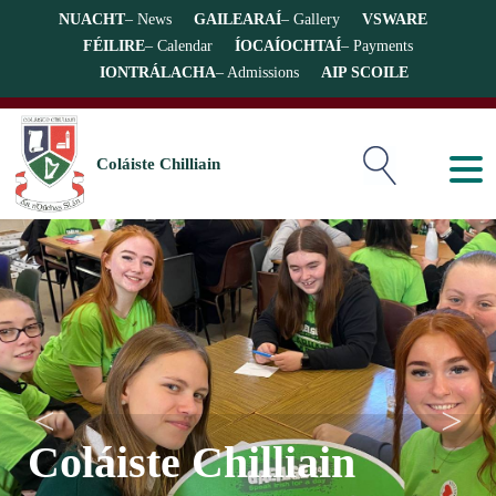
NUACHT
– News
GAILEARAÍ
– Gallery
VSWARE
FÉILIRE
– Calendar
ÍOCAÍOCHTAÍ
– Payments
IONTRÁLACHA
– Admissions
AIP SCOILE
Coláiste Chilliain
Coláiste Chilliain
Coláiste Chilliain
Coláiste Chilliain
Coláiste Chilliain