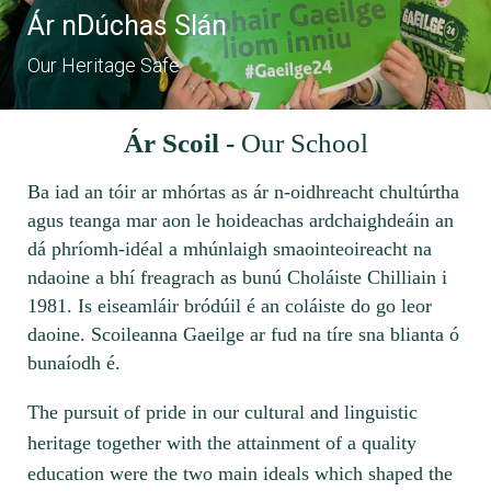
Ár nDúchas Slán
Ár nDúchas Slán
Ár nDúchas Slán
Ár nDúchas Slán
Our Heritage Safe
Our Heritage Safe
Our Heritage Safe
Our Heritage Safe
Ár Scoil -
Our School
Ba iad an tóir ar mhórtas as ár n-oidhreacht chultúrtha
agus teanga mar aon le hoideachas ardchaighdeáin an
dá phríomh-idéal a mhúnlaigh smaointeoireacht na
ndaoine a bhí freagrach as bunú Choláiste Chilliain i
1981. Is eiseamláir bródúil é an coláiste do go leor
daoine. Scoileanna Gaeilge ar fud na tíre sna blianta ó
bunaíodh é.
The pursuit of pride in our cultural and linguistic
heritage together with the attainment of a quality
education were the two main ideals which shaped the