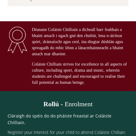
Déanann Coláiste Chilliain a dícheall barr feabhais a
bhaint amach i ngach gné den chultúr, lena n-áirítear
spórt, drámaíocht agus ceol, ina dtugtar dúshlán agus
spreagadh do mhic léinn a lánacmhainneacht a bhaint
amach mar dhaoine.
Coláiste Chilliain strives for excellence in all aspects of
culture, including sport, drama and music, wherein
students are challenged and encouraged to realise their
full potential as human beings.
Rollú -
Enrolment
Cláraigh do spéis do do pháiste freastal ar Coláiste
Chilliain.
Register your interest for your child to attend Coláiste Chilliain.