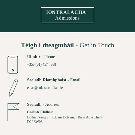
IONTRÁLACHA -
Admissions
Téigh i dteagmháil -
Get in Touch
Uimhir -
Phone
+353 (01) 457 4888
Seoladh Ríomhphoist -
Email
eolas@colaistechilliain.ie
Seoladh -
Address
Coláiste Chilliain
,
Bóthar Nangor, Cluain Dolcáin, Baile Átha Cliath
D22EW08